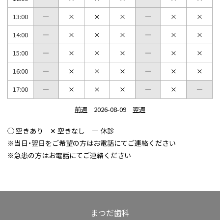
13:00
×
×
×
×
×
14:00
×
×
×
×
×
15:00
×
×
×
×
×
16:00
×
×
×
×
×
17:00
×
×
×
×
前週
2026-08-09
翌週
◯ 空きあり ✕ 空きなし ― 休診
※当日・翌日をご希望の方はお電話にてご連絡ください
※急患の方はお電話にてご連絡ください
まつだ歯科