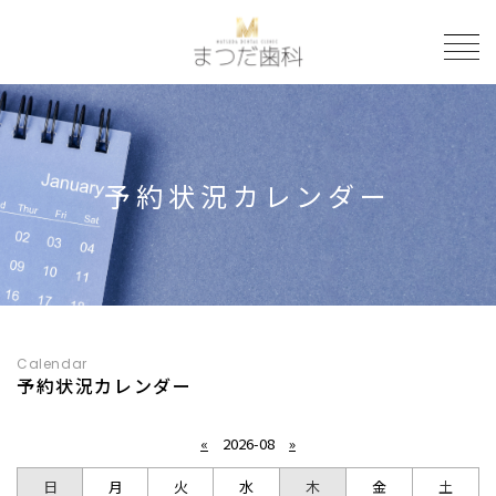
to
予約状況カレンダー
Calendar
予約状況カレンダー
«
2026-08
»
日
月
火
水
木
金
土