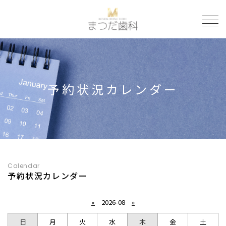
to
予約状況カレンダー
Calendar
予約状況カレンダー
«
2026-08
»
日
月
火
水
木
金
土