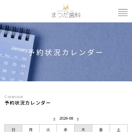
to
予約状況カレンダー
Calendar
予約状況カレンダー
«
2026-08
»
日
月
火
水
木
金
土