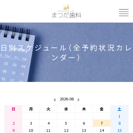
to
日別スケジュール（全予約状況カレ
ンダー）
«
2026-08
»
日
月
火
水
木
金
土
1
2
3
4
5
6
7
8
9
10
11
12
13
14
15