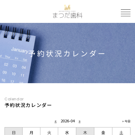
to
予約状況カレンダー
Calendar
予約状況カレンダー
«
2026-04
»
» 今日
日
月
火
水
木
金
土