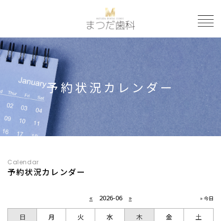
to
予約状況カレンダー
Calendar
予約状況カレンダー
«
2026-06
»
» 今日
日
月
火
水
木
金
土