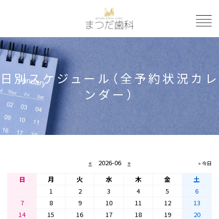
to
日別スケジュール（全予約状況カレ
ンダー）
«
2026-06
»
» 今日
日
月
火
水
木
金
土
1
2
3
4
5
6
7
8
9
10
11
12
13
14
15
16
17
18
19
20