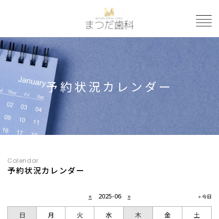
to
予約状況カレンダー
Calendar
予約状況カレンダー
«
2025-06
»
» 今日
日
月
火
水
木
金
土