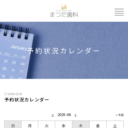
to
予約状況カレンダー
Calendar
予約状況カレンダー
«
2025-06
»
» 今日
日
月
火
水
木
金
土